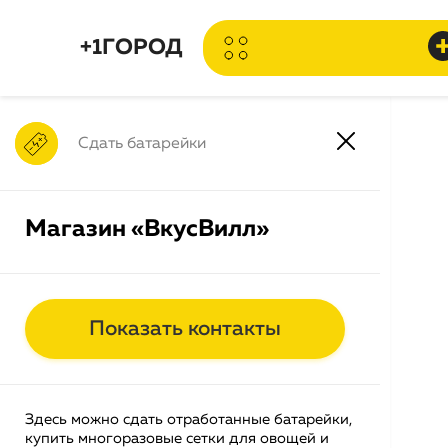
+1ГОРОД
Сдать батарейки
Магазин «ВкусВилл»
ни
Вокруг
Раздельный
Животные
Серви
сбор
помо
1
2
Показать контакты
Добавляй точки на карту и
получай баллы
Здесь можно сдать отработанные батарейки,
Если вы владелец бизнеса, НКО, горожанин
купить многоразовые сетки для овощей и